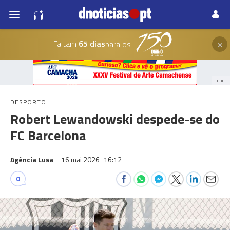
×
Faltam
65 dias
para os
PUB
DESPORTO
Robert Lewandowski despede-se do
FC Barcelona
Agência Lusa
16 mai 2026
16:12
0