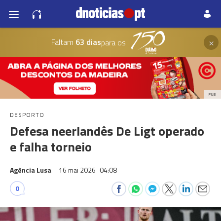
×
Faltam
63 dias
para os
PUB
DESPORTO
Defesa neerlandês De Ligt operado
e falha torneio
Agência Lusa
16 mai 2026
04:08
0