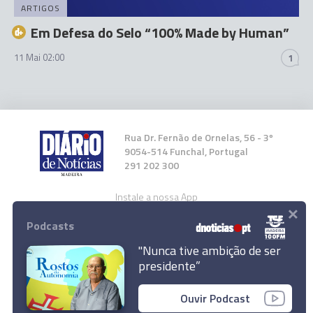
ARTIGOS
Em Defesa do Selo “100% Made by Human”
11 Mai 02:00
1
Rua Dr. Fernão de Ornelas, 56 - 3º
9054-514 Funchal, Portugal
291 202 300
Instale a nossa App
×
Podcasts
"Nunca tive ambição de ser
presidente”
© 2026 Empresa Diário de Notícias, Lda.
Ouvir Podcast
Todos os direitos reservados.