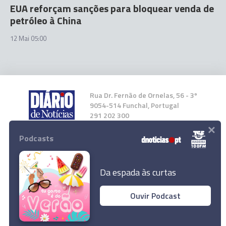
EUA reforçam sanções para bloquear venda de
petróleo à China
12 Mai 05:00
Rua Dr. Fernão de Ornelas, 56 - 3º
9054-514 Funchal, Portugal
291 202 300
×
Podcasts
Instale a nossa App
Da espada às curtas
Ouvir Podcast
© 2026 Empresa Diário de Notícias, Lda.
Todos os direitos reservados.