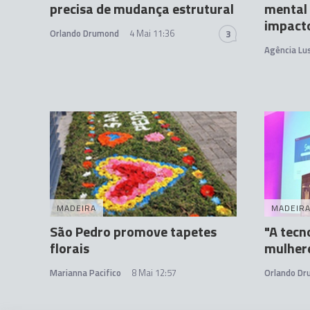
precisa de mudança estrutural
mental 
impact
Orlando Drumond
4 Mai 11:36
3
Agência Lu
MADEIRA
MADEIR
São Pedro promove tapetes
"A tecn
florais
mulher
Marianna Pacifico
8 Mai 12:57
Orlando D