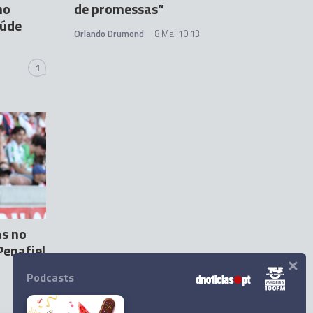
mo
de promessas”
aúde
Orlando Drumond
8 Mai 10:13
1
s no
Penafiel
×
Podcasts