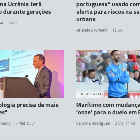
na Ucrânia terá
portuguesa” usado co
o durante gerações
alerta para riscos na s
urbana
sa
14:42
Orlando Drumond
12:54
A
DESPORTO
ologia precisa de mais
Marítimo com mudança
es"
'onze' para o duelo em 
rumond
7 Mai 15:54
Carolina Rodrigues
9 Mai 14:43