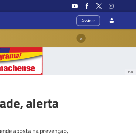
Assinar
×
PUB
ade, alerta
efende aposta na prevenção,