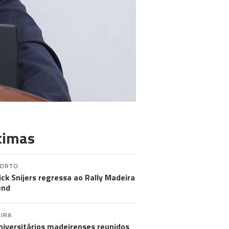
timas
PORTO
ick Snijers regressa ao Rally Madeira
end
IRA
niversitários madeirenses reunidos