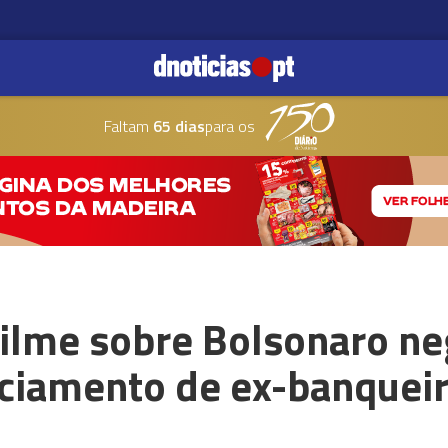
Faltam
65 dias
para os
ilme sobre Bolsonaro ne
nciamento de ex-banquei