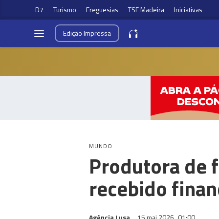
D7
Turismo
Freguesias
TSF Madeira
Iniciativas
Edição
Impressa
MUNDO
Produtora de f
recebido fina
Agência Lusa
15 mai 2026
01:00