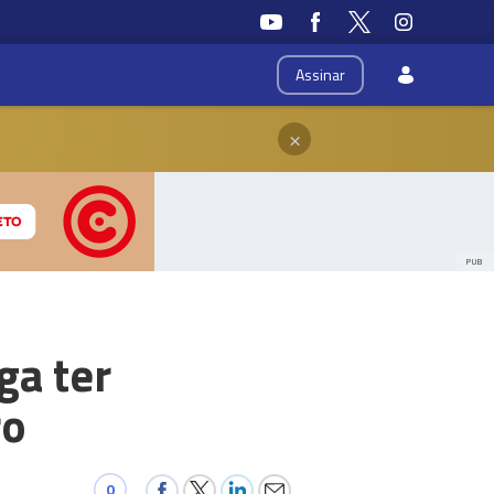
Assinar
×
PUB
ga ter
ro
0