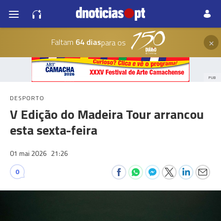
×
Faltam
64 dias
para os
PUB
DESPORTO
V Edição do Madeira Tour arrancou
esta sexta-feira
01 mai 2026
21:26
0