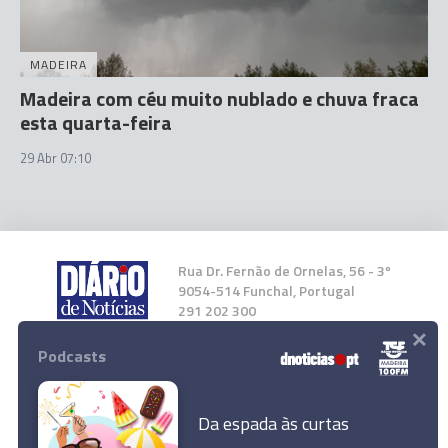
MADEIRA
Madeira com céu muito nublado e chuva fraca
esta quarta-feira
29 Abr 07:10
Rua Dr. Fernão de Ornelas, 56 - 3º
9054-514 Funchal, Portugal
291 202 300
×
Podcasts
Instale a nossa App
Da espada às curtas