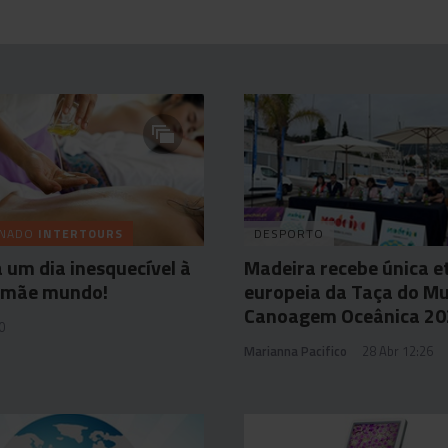
INADO
INTERTOURS
DESPORTO
 um dia inesquecível à
Madeira recebe única e
 mãe mundo!
europeia da Taça do M
Canoagem Oceânica 20
0
Marianna Pacifico
28 Abr 12:26