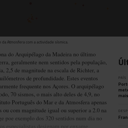
 da Atmosfera com a actividade sísmica.
zona do Arquipélago da Madeira no último
Úl
erra, geralmente nem sentidos pela população,
a, 2,5 de magnitude na escala de Richter, a
quilómetros de profundidade. Estes eventos
PAÍS
Port
larmente frequente nos Açores. O arquipélago
mete
do, 70 sismos, o mais alto deles de 4,9, no
mais
tituto Português do Mar e da Atmosfera apenas
s ou com magnitude igual ou superior a 2.0 na
DES
Fran
nge poe exemplo dos 320 sentidos num dia no
 os especialistas designam por enxame