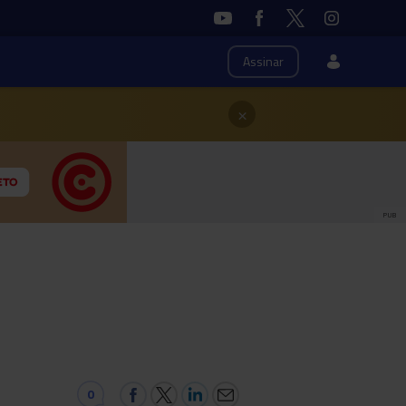
Assinar
×
PUB
0