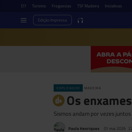
D7
Turismo
Freguesias
TSF Madeira
Iniciativas
Edição
Impressa
EXPLICADOR
MADEIRA
Os enxames
Sismos andam por vezes juntos 
Paula Henriques
01 mai 2026
2