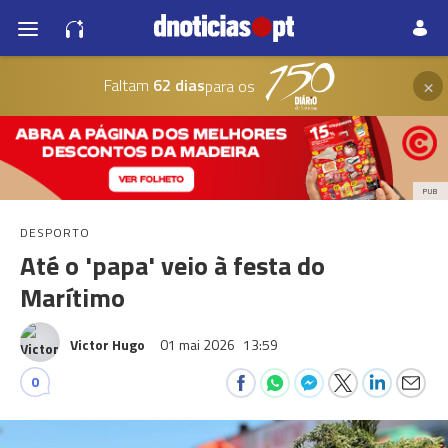
×
Faltam
62 dias
para os
PUB
DESPORTO
Até o 'papa' veio à festa do
Marítimo
Victor Hugo
01 mai 2026
13:59
0