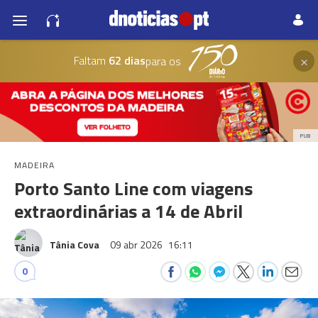
×
Faltam
62 dias
para os
PUB
MADEIRA
Porto Santo Line com viagens
extraordinárias a 14 de Abril
Tânia Cova
09 abr 2026
16:11
0