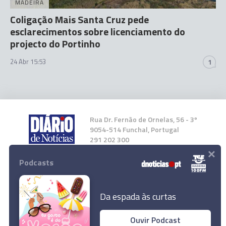
MADEIRA
Coligação Mais Santa Cruz pede
esclarecimentos sobre licenciamento do
projecto do Portinho
24 Abr 15:53
1
Rua Dr. Fernão de Ornelas, 56 - 3º
9054-514 Funchal, Portugal
291 202 300
×
Podcasts
Instale a nossa App
Da espada às curtas
Ouvir Podcast
JPP acusa Câmara do Funchal de fugir ao