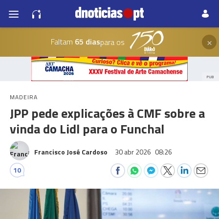
×
Faltam
65 dias
para os
PUB
MADEIRA
JPP pede explicações à CMF sobre a
vinda do Lidl para o Funchal
Francisco José Cardoso
30 abr 2026
08:26
10