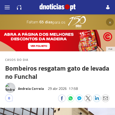
×
Faltam
65 dias
para os
PUB
CASOS DO DIA
Bombeiros resgatam gato de levada
no Funchal
Andreia Correia
29 abr 2026
17:58
0