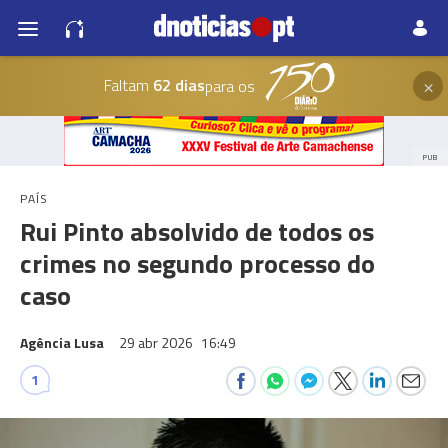
×
Faltam
62 dias
para os
PUB
PAÍS
Rui Pinto absolvido de todos os
crimes no segundo processo do
caso
Agência Lusa
29 abr 2026
16:49
1