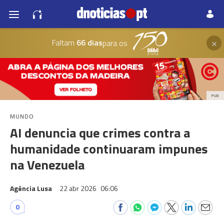
×
Faltam
66 dias
para os
PUB
MUNDO
AI denuncia que crimes contra a
humanidade continuaram impunes
na Venezuela
Agência Lusa
22 abr 2026
06:06
0