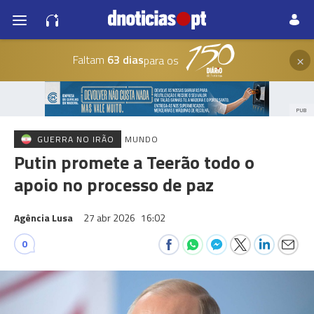
×
Faltam
63 dias
para os
PUB
GUERRA NO IRÃO
MUNDO
Putin promete a Teerão todo o
apoio no processo de paz
Agência Lusa
27 abr 2026
16:02
0