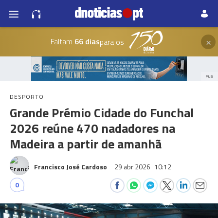
×
Faltam
66 dias
para os
PUB
DESPORTO
Grande Prémio Cidade do Funchal
2026 reúne 470 nadadores na
Madeira a partir de amanhã
Francisco José Cardoso
29 abr 2026
10:12
0