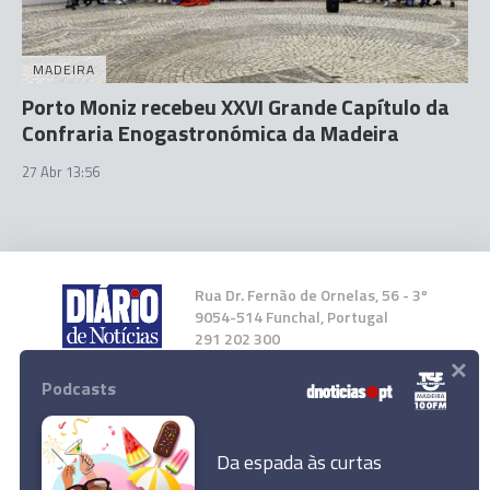
MADEIRA
Porto Moniz recebeu XXVI Grande Capítulo da
Confraria Enogastronómica da Madeira
27 Abr 13:56
Rua Dr. Fernão de Ornelas, 56 - 3º
9054-514 Funchal, Portugal
291 202 300
×
Podcasts
Instale a nossa App
Da espada às curtas