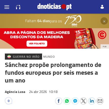
×
Faltam
64 dias
para os
PUB
GUERRA NO IRÃO
MUNDO
Sánchez propõe prolongamento de
fundos europeus por seis meses a
um ano
Agência Lusa
24 abr 2026
10:18
0