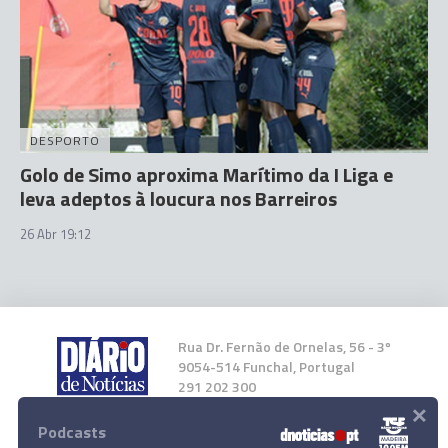
DESPORTO
Golo de Simo aproxima Marítimo da I Liga e
leva adeptos à loucura nos Barreiros
26 Abr 19:12
Rua Dr. Fernão de Ornelas, 56 - 3º
9054-514 Funchal, Portugal
291 202 300
×
Podcasts
Instale a nossa App