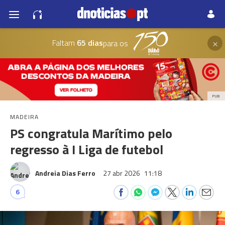
×
Faltam
65 dias
para os
PUB
MADEIRA
PS congratula Marítimo pelo
regresso à I Liga de futebol
Andreia Dias Ferro
27 abr 2026
11:18
6