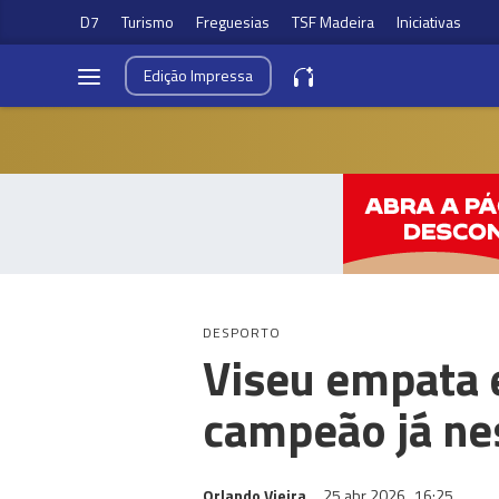
D7
Turismo
Freguesias
TSF Madeira
Iniciativas
Edição
Impressa
DESPORTO
Viseu empata 
campeão já ne
Orlando Vieira
25 abr 2026
16:25