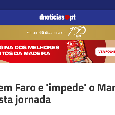
Faltam
66 dias
para os
em Faro e 'impede' o Mar
sta jornada