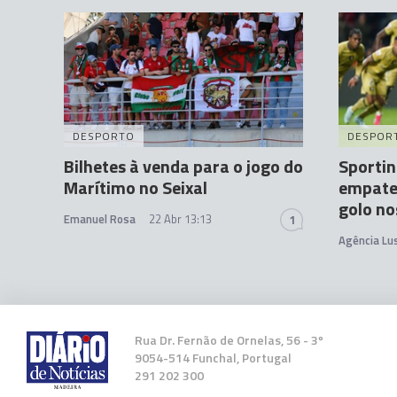
DESPORTO
DESPOR
Bilhetes à venda para o jogo do
Sportin
Marítimo no Seixal
empate
golo no
Emanuel Rosa
22 Abr 13:13
1
Agência Lu
Rua Dr. Fernão de Ornelas, 56 - 3º
9054-514 Funchal, Portugal
291 202 300