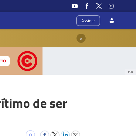
Assinar
×
PUB
ítimo de ser
0