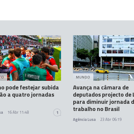
TO
MUNDO
o pode festejar subida
Avança na câmara de
são a quatro jornadas
deputados projecto de 
para diminuir jornada 
trabalho no Brasil
sa
16 Abr 11:48
1
Agência Lusa
23 Abr 06:19