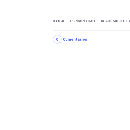
II LIGA
CS MARÍTIMO
ACADÉMICO DE 
0
Comentários