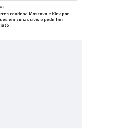
DO
rres condena Moscovo e Kiev por
ues em zonas civis e pede fim
iato