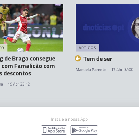
TO
ARTIGOS
g de Braga consegue
Tem de ser
 com Famalicão com
Manuela Parente
17 Abr 02:00
s descontos
sa
19 Abr 23:12
Instale a nossa App