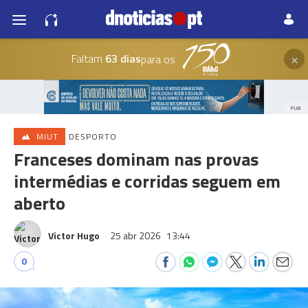
×
Faltam
63 dias
para os
PUB
MIUT
DESPORTO
Franceses dominam nas provas
intermédias e corridas seguem em
aberto
Victor Hugo
25 abr 2026
13:44
0