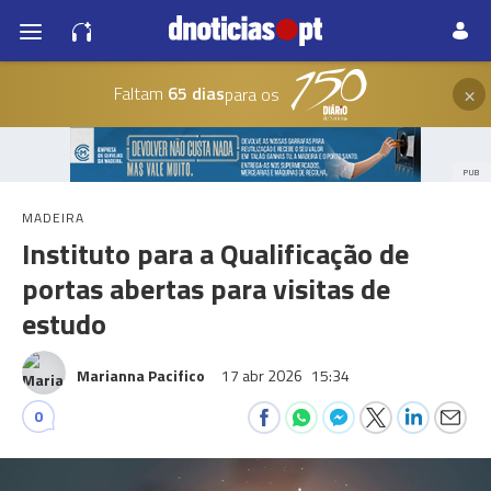
×
Faltam
65 dias
para os
PUB
MADEIRA
Instituto para a Qualificação de
portas abertas para visitas de
estudo
Marianna Pacifico
17 abr 2026
15:34
0