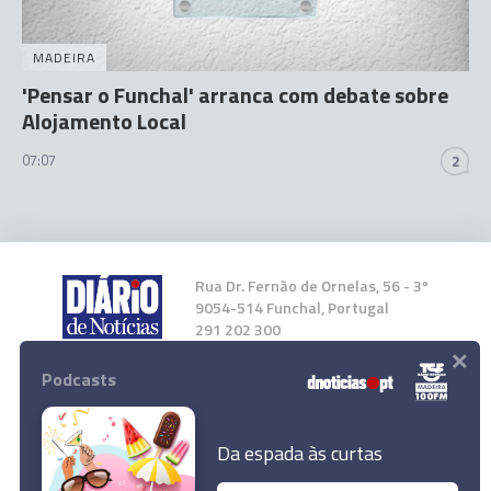
MADEIRA
'Pensar o Funchal' arranca com debate sobre
Alojamento Local
07:07
2
Rua Dr. Fernão de Ornelas, 56 - 3º
9054-514 Funchal, Portugal
291 202 300
×
Podcasts
Instale a nossa App
Da espada às curtas