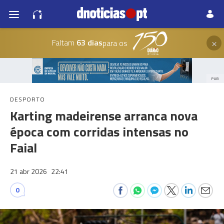
×
Faltam
63 dias
para os
PUB
DESPORTO
Karting madeirense arranca nova
época com corridas intensas no
Faial
21 abr 2026
22:41
0