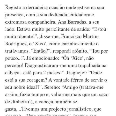
Registo a derradeira ocasião onde estive na sua
presença, com a sua dedicada, cuidadora e
extremosa companheira, Ana Barradas, a seu
lado. Estava muito periclitante de saúde: “Estou
muito doente!”, disse-me, Francisco Martins
Rodrigues, o ‘Xico’, como carinhosamente o
tratávamos. “Então?”, respondi atónito. “Tou por
pouco...”. Já emocionado: “Óh ‘Xico’, não
percebo! Diagnosticaram-me uma trapalhada na
cabeça...está para 2 meses!”. Gaguejei: “Onde
está a sua coragem? A vontade férrea de servir o
seu nobre ideal?”. Sereno: “Amigo (tratava-me
assim, fazia tempo e, valia-me mais que um saco
de dinheiro!), a cabeça também se
gasta....Tivemos um projecto jornalístico, que
abortou... Uma erosão enorme”, [para o seu