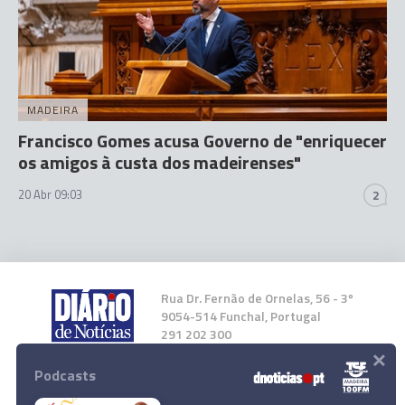
MADEIRA
Francisco Gomes acusa Governo de "enriquecer
os amigos à custa dos madeirenses"
20 Abr 09:03
2
Rua Dr. Fernão de Ornelas, 56 - 3º
9054-514 Funchal, Portugal
291 202 300
×
Podcasts
Instale a nossa App