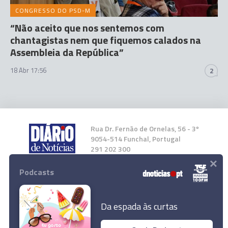
CONGRESSO DO PSD-M
“Não aceito que nos sentemos com
chantagistas nem que fiquemos calados na
Assembleia da República”
18 Abr 17:56
2
Rua Dr. Fernão de Ornelas, 56 - 3º
9054-514 Funchal, Portugal
291 202 300
×
Podcasts
Instale a nossa App
Da espada às curtas
Bruxelas considera normais constrangimentos