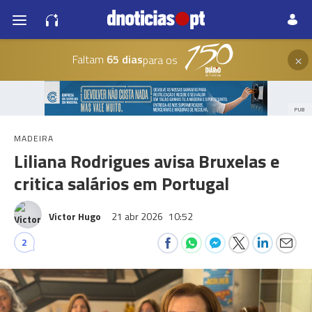
×
Faltam
65 dias
para os
PUB
MADEIRA
Liliana Rodrigues avisa Bruxelas e
critica salários em Portugal
Victor Hugo
21 abr 2026
10:52
2