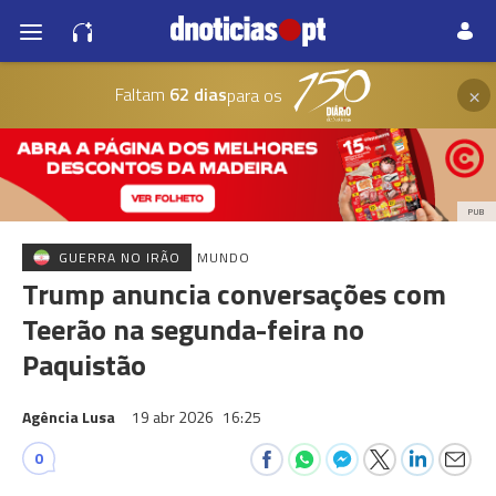
×
Faltam
62 dias
para os
PUB
GUERRA NO IRÃO
MUNDO
Trump anuncia conversações com
Teerão na segunda-feira no
Paquistão
Agência Lusa
19 abr 2026
16:25
0