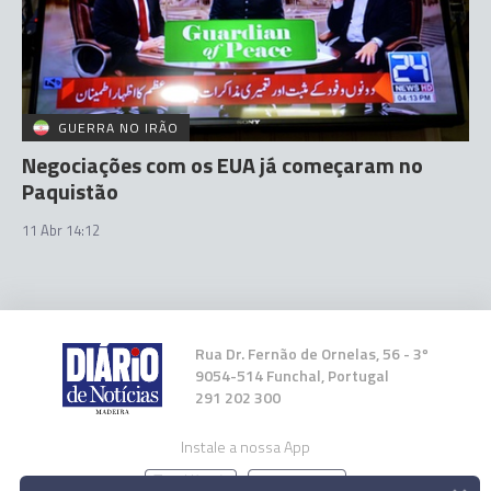
GUERRA NO IRÃO
Negociações com os EUA já começaram no
Paquistão
11 Abr 14:12
Rua Dr. Fernão de Ornelas, 56 - 3º
9054-514 Funchal, Portugal
291 202 300
Instale a nossa App