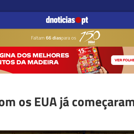
Faltam
66 dias
para os
om os EUA já começaram