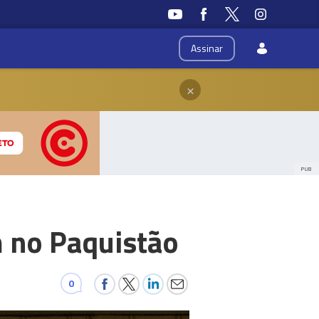
Assinar
×
PUB
 no Paquistão
0