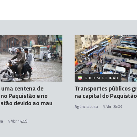
GUERRA NO IRÃO
e uma centena de
Transportes públicos g
no Paquistão e no
na capital do Paquistão
istão devido ao mau
Agência Lusa
5 Abr 06:03
sa
4 Abr 14:59