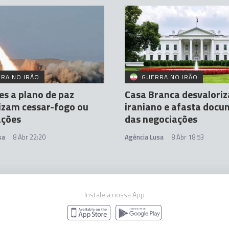
RA NO IRÃO
GUERRA NO IRÃO
es a plano de paz
Casa Branca desvaloriz
lizam cessar-fogo ou
iraniano e afasta doc
ações
das negociações
sa
8 Abr 22:20
Agência Lusa
8 Abr 18:53
Instale a nossa App
ões de paz no Paquistão