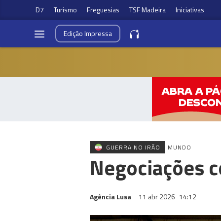
D7
Turismo
Freguesias
TSF Madeira
Iniciativas
Edição
Impressa
GUERRA NO IRÃO
MUNDO
Negociações c
Agência Lusa
11 abr 2026
14:12