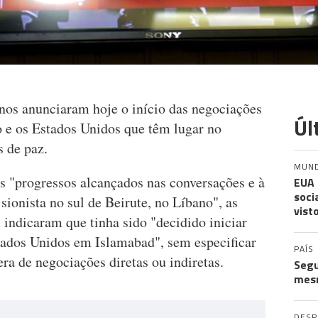
nos anunciaram hoje o início das negociações
Úl
ão e os Estados Unidos que têm lugar no
s de paz.
MUN
 "progressos alcançados nas conversações e à
EUA 
soci
sionista no sul de Beirute, no Líbano", as
vist
 indicaram que tinha sido "decidido iniciar
stados Unidos em Islamabad", sem especificar
PAÍS
a de negociações diretas ou indiretas.
Segu
mes
DES