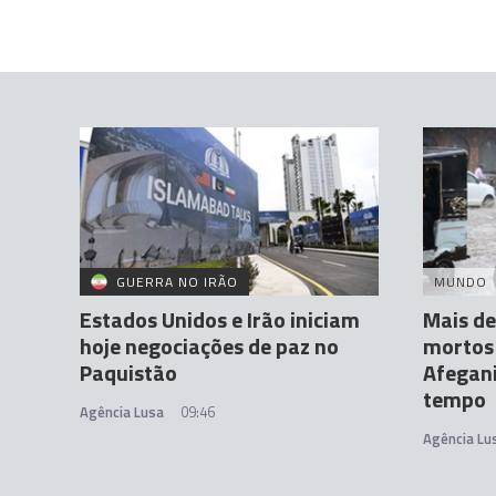
GUERRA NO IRÃO
MUNDO
Estados Unidos e Irão iniciam
Mais d
hoje negociações de paz no
mortos 
Paquistão
Afegan
tempo
Agência Lusa
09:46
Agência Lu