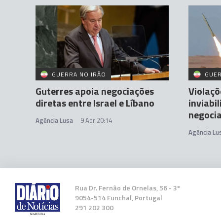
GUERRA NO IRÃO
GUER
Guterres apoia negociações
Violaçõ
diretas entre Israel e Líbano
inviabi
negoci
Agência Lusa
9 Abr 20:14
Agência Lu
Rua Dr. Fernão de Ornelas, 56 - 3º
9054-514 Funchal, Portugal
291 202 300
Estados Unidos e Irão iniciam hoje negociaç