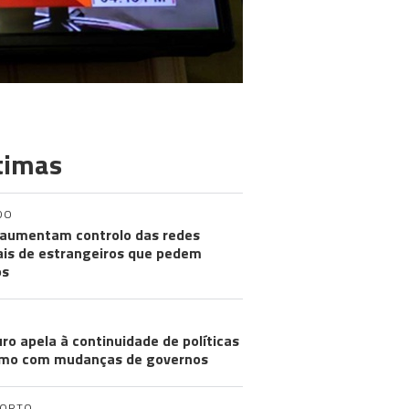
timas
DO
aumentam controlo das redes
ais de estrangeiros que pedem
os
ro apela à continuidade de políticas
mo com mudanças de governos
PORTO