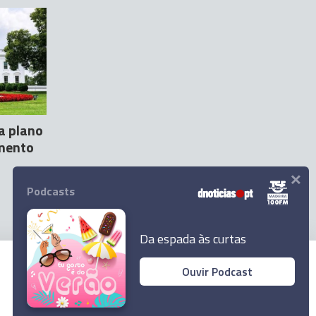
a plano
umento
×
Podcasts
Da espada às curtas
Ouvir Podcast
© 2026 Empresa Diário de Notícias, Lda.
Todos os direitos reservados.
Ler Artigo