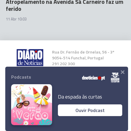
Atropelamento na Avenida Sá Carneiro faz um
ferido
11 Abr 10:03
Rua Dr. Fernão de Ornelas, 56 - 3º
9054-514 Funchal, Portugal
291 202 300
×
Podcasts
Instale a nossa App
Da espada às curtas
Ouvir Podcast
© 2026 Empresa Diário de Notícias, Lda.
Todos os direitos reservados.