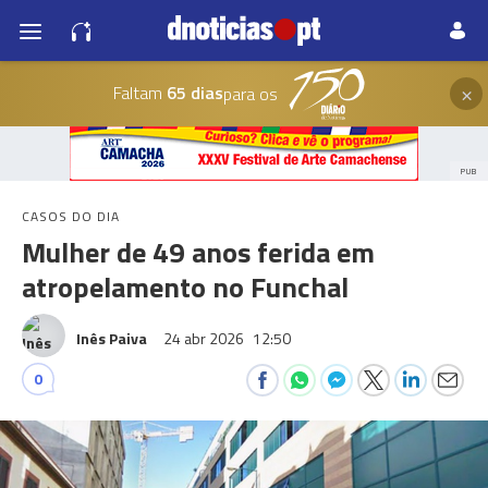
×
Faltam
65 dias
para os
PUB
CASOS DO DIA
Mulher de 49 anos ferida em
atropelamento no Funchal
Inês Paiva
24 abr 2026
12:50
0