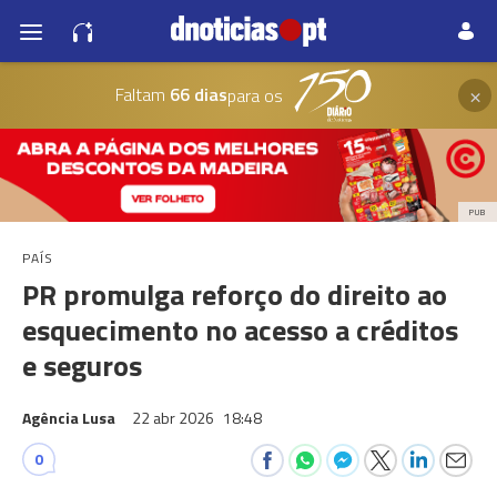
×
Faltam
66 dias
para os
PUB
PAÍS
PR promulga reforço do direito ao
esquecimento no acesso a créditos
e seguros
Agência Lusa
22 abr 2026
18:48
0