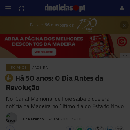
×
Faltam
66 dias
para os
PUB
150 ANOS
MADEIRA
Há 50 anos: O Dia Antes da
Revolução
No ‘Canal Memória’ de hoje saiba o que era
notícia da Madeira no último dia do Estado Novo
Erica Franco
24 abr 2026
14:00
0