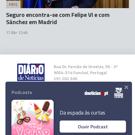
PAÍS
Seguro encontra-se com Felipe VI e com
Sánchez em Madrid
17 Abr 12:46
Rua Dr. Fernão de Ornelas, 56 - 3º
9054-514 Funchal, Portugal
291 202 300
×
Podcasts
Instale a nossa App
Da espada às curtas
Ouvir Podcast
© 2026 Empresa Diário de Notícias, Lda.