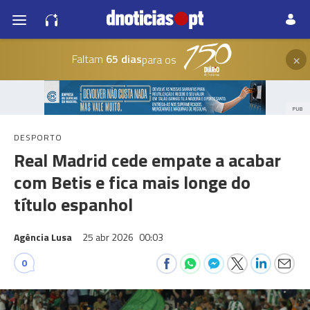
×
Faltam
65 dias
para os
PUB
DESPORTO
Real Madrid cede empate a acabar
com Betis e fica mais longe do
título espanhol
Agência Lusa
25 abr 2026
00:03
0