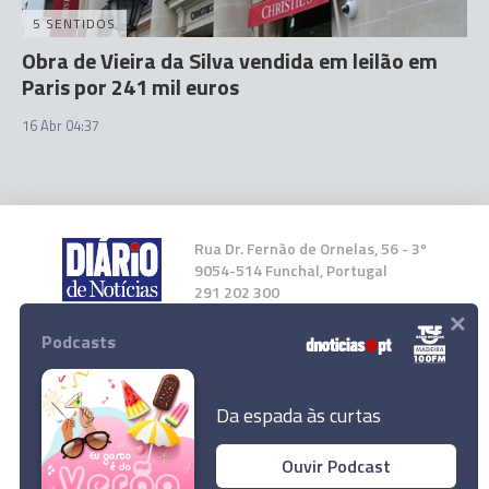
5 SENTIDOS
Obra de Vieira da Silva vendida em leilão em
Paris por 241 mil euros
16 Abr 04:37
Rua Dr. Fernão de Ornelas, 56 - 3º
9054-514 Funchal, Portugal
291 202 300
×
Podcasts
Instale a nossa App
Da espada às curtas
Ouvir Podcast
© 2026 Empresa Diário de Notícias, Lda.