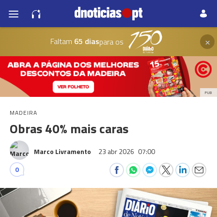
×
Faltam
65 dias
para os
PUB
MADEIRA
Obras 40% mais caras
Marco Livramento
23 abr 2026
07:00
0