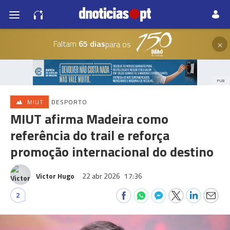
×
Faltam
65 dias
para os
PUB
MIUT
DESPORTO
MIUT afirma Madeira como
referência do trail e reforça
promoção internacional do destino
Victor Hugo
22 abr 2026
17:36
2