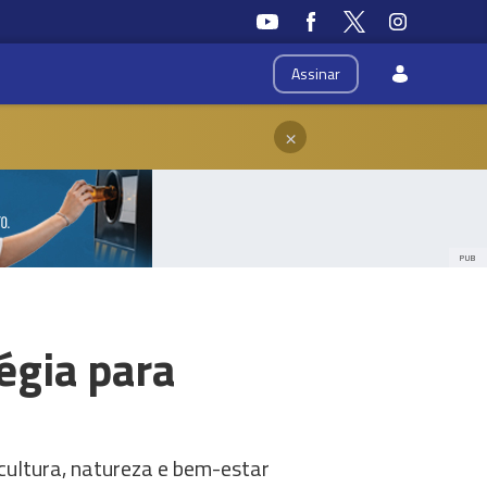
Assinar
×
PUB
égia para
cultura, natureza e bem-estar