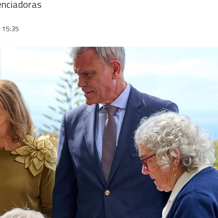
renciadoras
15:35