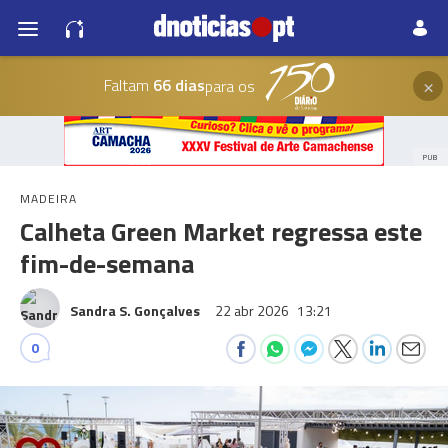
×
Faltam
66 dias
para os
PUB
MADEIRA
Calheta Green Market regressa este
fim-de-semana
Sandra S. Gonçalves
22 abr 2026
13:21
0