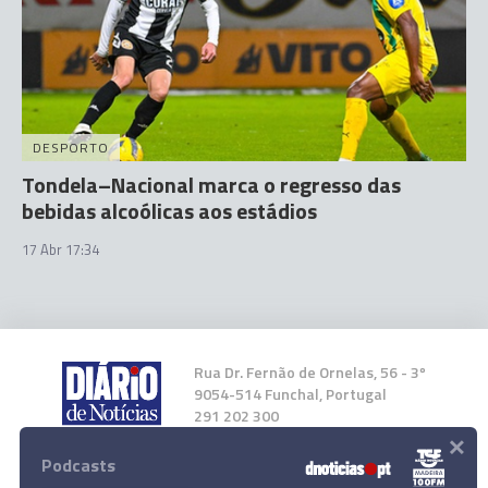
DESPORTO
Tondela–Nacional marca o regresso das
bebidas alcoólicas aos estádios
17 Abr 17:34
Rua Dr. Fernão de Ornelas, 56 - 3º
9054-514 Funchal, Portugal
291 202 300
×
Podcasts
Instale a nossa App