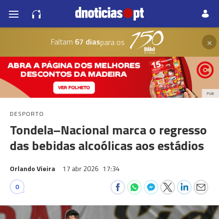
×
Faltam
67 dias
para os
PUB
DESPORTO
Tondela–Nacional marca o regresso
das bebidas alcoólicas aos estádios
Orlando Vieira
17 abr 2026
17:34
0