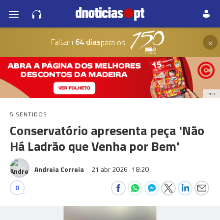
×
Faltam
64 dias
para os
PUB
5 SENTIDOS
Conservatório apresenta peça 'Não
Há Ladrão que Venha por Bem'
Andreia Correia
21 abr 2026
18:20
0