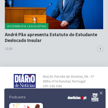
ASSEMBLEIA LEGISLATIVA
André Pão apresenta Estatuto do Estudante
Deslocado Insular
12:25
1
Rua Dr. Fernão de Ornelas, 56 - 3º
9054-514 Funchal, Portugal
291 202 300
×
Podcasts
Instale a nossa App