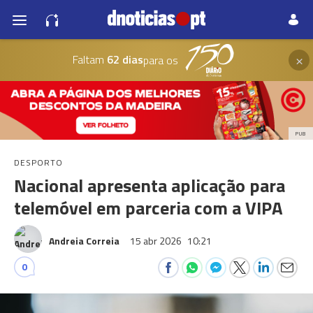
×
Faltam
62 dias
para os
PUB
DESPORTO
Nacional apresenta aplicação para
telemóvel em parceria com a VIPA
Andreia Correia
15 abr 2026
10:21
0