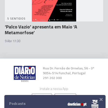
5 SENTIDOS
‘Palco Vazio’ apresenta em Maio ‘A
Metamorfose’
9 Abr 17:30
Rua Dr. Fernão de Ornelas, 56 - 3º
9054-514 Funchal, Portugal
291 202 300
Instale a nossa App
×
Podcasts