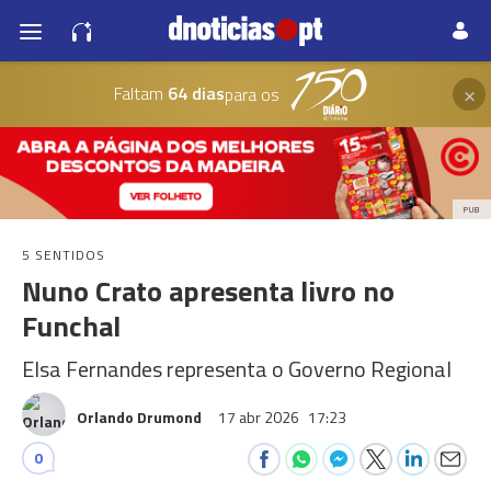
×
Faltam
64 dias
para os
PUB
5 SENTIDOS
Nuno Crato apresenta livro no
Funchal
Elsa Fernandes representa o Governo Regional
Orlando Drumond
17 abr 2026
17:23
0