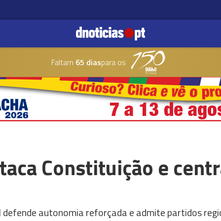
Faltam
65 dias
para os
aca Constituição e cent
 defende autonomia reforçada e admite partidos regi