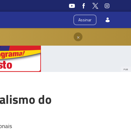
Assinar
×
PUB
ralismo do
onais