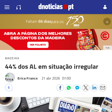
×
Faltam
66 dias
para os
PUB
MADEIRA
44% dos AL em situação irregular
Erica Franco
21 abr 2026
07:00
5