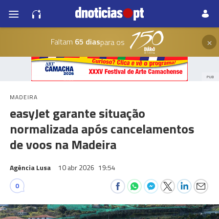
×
Faltam
65 dias
para os
PUB
MADEIRA
easyJet garante situação
normalizada após cancelamentos
de voos na Madeira
Agência Lusa
10 abr 2026
19:54
0