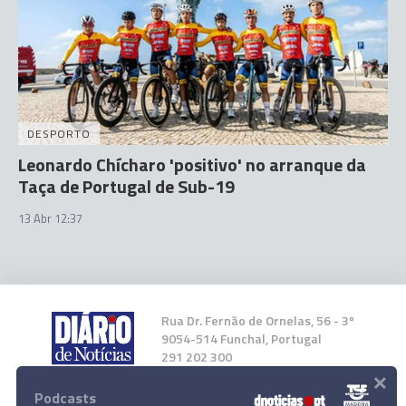
DESPORTO
Leonardo Chícharo 'positivo' no arranque da
Taça de Portugal de Sub-19
13 Abr 12:37
Rua Dr. Fernão de Ornelas, 56 - 3º
9054-514 Funchal, Portugal
291 202 300
×
Podcasts
Instale a nossa App