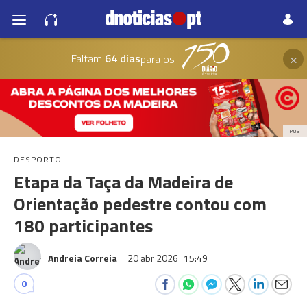
×
Faltam
64 dias
para os
PUB
DESPORTO
Etapa da Taça da Madeira de
Orientação pedestre contou com
180 participantes
Andreia Correia
20 abr 2026
15:49
0