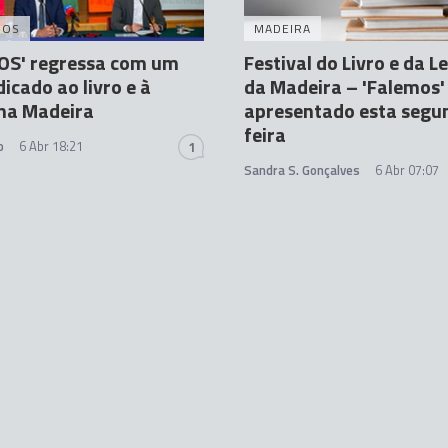
DOS
MADEIRA
OS' regressa com um
Festival do Livro e da L
icado ao livro e à
da Madeira – 'Falemos'
 na Madeira
apresentado esta segu
feira
o
6 Abr 18:21
1
Sandra S. Gonçalves
6 Abr 07:07