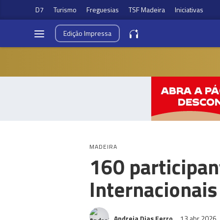
D7
Turismo
Freguesias
TSF Madeira
Iniciativas
Edição
Impressa
MADEIRA
160 participan
Internacionais
Andreia Dias Ferro
13 abr 2026