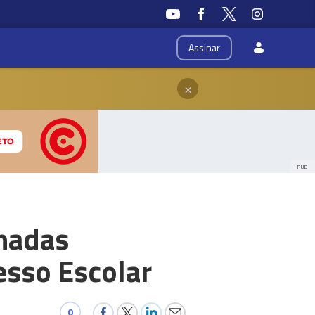
Assinar
×
PUB
rnadas
cesso Escolar
0