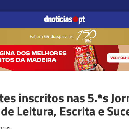
Faltam
64 dias
para os
tes inscritos nas 5.ªs Jo
 de Leitura, Escrita e Su
11:39