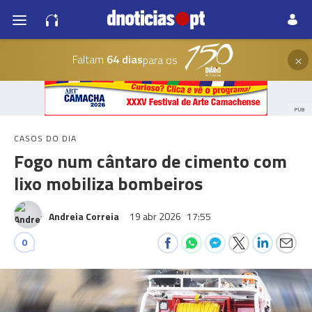
×
Faltam
64 dias
para os
PUB
CASOS DO DIA
Fogo num cântaro de cimento com
lixo mobiliza bombeiros
Andreia Correia
19 abr 2026
17:55
0