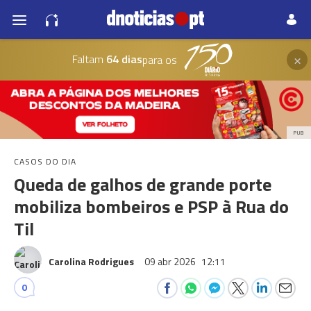
×
Faltam
64 dias
para os
PUB
CASOS DO DIA
Queda de galhos de grande porte
mobiliza bombeiros e PSP à Rua do
Til
Carolina Rodrigues
09 abr 2026
12:11
0