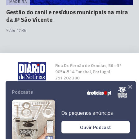
MADEIRA
Gestão do canil e resíduos municipais na mira
da JP São Vicente
9 Abr 17:36
Rua Dr. Fernão de Ornelas, 56 - 3º
9054-514 Funchal, Portugal
291 202 300
×
Podcasts
Instale a nossa App
Os pequenos anúncios
Ouvir Podcast
© 2026 Empresa Diário de Notícias, Lda.