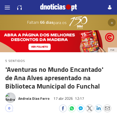
×
Faltam
66 dias
para os
PUB
5 SENTIDOS
'Aventuras no Mundo Encantado'
de Ana Alves apresentado na
Biblioteca Municipal do Funchal
Andreia Dias Ferro
17 abr 2026
12:17
0