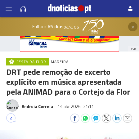
×
Faltam
65 dias
para os
PUB
FESTA DA FLOR
MADEIRA
DRT pede remoção de excerto
explícito em música apresentada
pela ANIMAD para o Cortejo da Flor
Andreia Correia
14 abr 2026
21:11
2