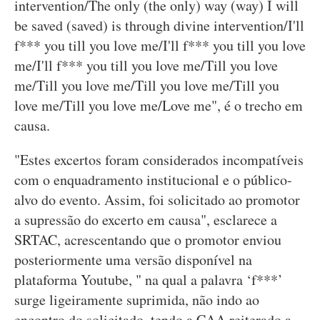
intervention/The only (the only) way (way) I will
be saved (saved) is through divine intervention/I'll
f*** you till you love me/I'll f*** you till you love
me/I'll f*** you till you love me/Till you love
me/Till you love me/Till you love me/Till you
love me/Till you love me/Love me", é o trecho em
causa.
"Estes excertos foram considerados incompatíveis
com o enquadramento institucional e o público-
alvo do evento. Assim, foi solicitado ao promotor
a supressão do excerto em causa", esclarece a
SRTAC, acrescentando que o promotor enviou
posteriormente uma versão disponível na
plataforma Youtube, " na qual a palavra ‘f***’
surge ligeiramente suprimida, não indo ao
encontro do solicitado, tendo a CAA reiterado a