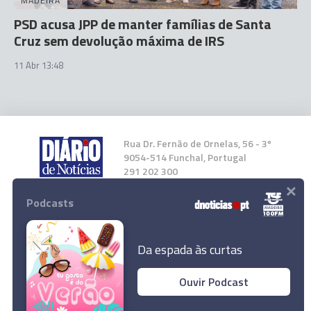
MADEIRA
PSD acusa JPP de manter famílias de Santa
Cruz sem devolução máxima de IRS
11 Abr 13:48
Rua Dr. Fernão de Ornelas, 56 - 3º
9054-514 Funchal, Portugal
291 202 300
×
Podcasts
Instale a nossa App
Da espada às curtas
Ouvir Podcast
© 2026 Empresa Diário de Notícias, Lda.
Todos os direitos reservados.