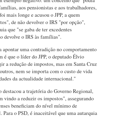
m exemplo negativo: um concelho que "podia
amílias, aos pensionistas e aos trabalhadores,
foi mais longe e acusou o JPP, a quem
os", de não devolver o IRS "por opção",
quia que "se gaba de ter excedentes
o devolve o IRS às famílias".
ra apontar uma contradição no comportamento
 é que o líder do JPP, o deputado Élvio
igir a redução de impostos, mas em Santa Cruz
 outros, nem se importa com o custo de vida
dades da actualidade internacional."
 destacou a trajetória do Governo Regional,
em vindo a reduzir os impostos", assegurando
enses beneficiam do nível mínimo de
. Para o PSD, é inaceitável que uma autarquia