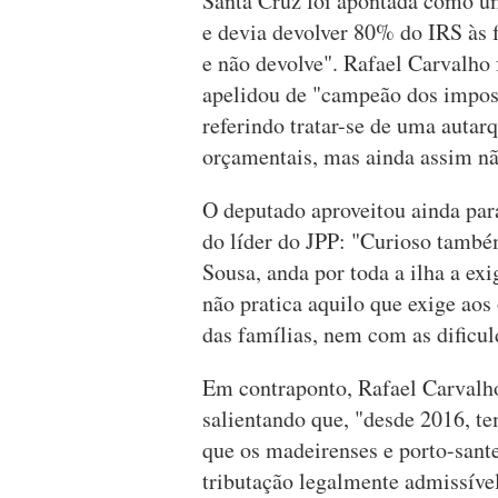
Santa Cruz foi apontada como u
e devia devolver 80% do IRS às f
e não devolve". Rafael Carvalho 
apelidou de "campeão dos impost
referindo tratar-se de uma autar
orçamentais, mas ainda assim nã
O deputado aproveitou ainda pa
do líder do JPP: "Curioso também
Sousa, anda por toda a ilha a ex
não pratica aquilo que exige aos
das famílias, nem com as dificul
Em contraponto, Rafael Carvalho
salientando que, "desde 2016, t
que os madeirenses e porto-sant
tributação legalmente admissível