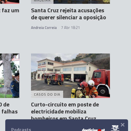
MADEIRA
z faz um
Santa Cruz rejeita acusações
de querer silenciar a oposição
Andreia Correia
7 Abr 18:21
CASOS DO DIA
D de
Curto-circuito em poste de
 falhas
electricidade mobiliza
bombeiros em Santa Cruz
×
Inês Paiva
8 Abr 10:15
Podcasts