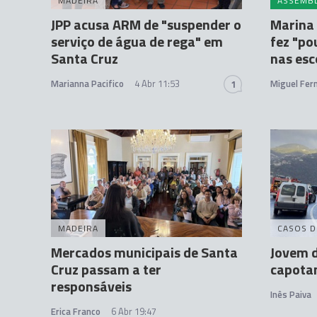
MADEIRA
ASSEMBL
JPP acusa ARM de "suspender o
Marina 
serviço de água de rega" em
fez "po
Santa Cruz
nas esc
Marianna Pacifico
4 Abr 11:53
Miguel Fer
1
MADEIRA
CASOS D
Mercados municipais de Santa
Jovem d
Cruz passam a ter
capota
responsáveis
Inês Paiva
Erica Franco
6 Abr 19:47