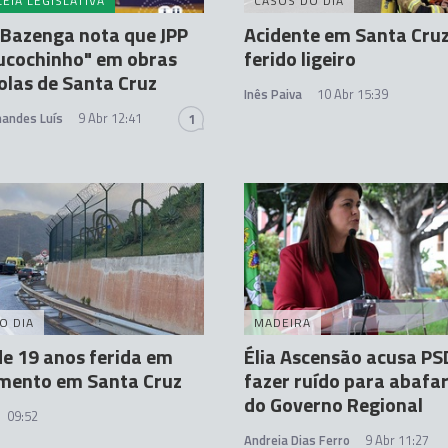
EIA LEGISLATIVA
CASOS DO DIA
Bazenga nota que JPP
Acidente em Santa Cru
ucochinho" em obras
ferido ligeiro
olas de Santa Cruz
Inês Paiva
10 Abr 15:39
nandes Luís
9 Abr 12:41
1
O DIA
MADEIRA
e 19 anos ferida em
Élia Ascensão acusa PS
mento em Santa Cruz
fazer ruído para abafar
do Governo Regional
09:52
Andreia Dias Ferro
9 Abr 11:27