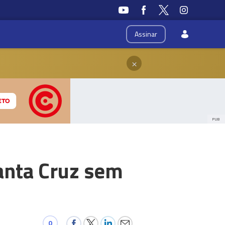
Assinar
×
PUB
anta Cruz sem
0