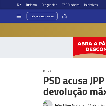
D7
Turismo
Freguesias
TSF Madeira
Iniciativas
Edição
Impressa
MADEIRA
PSD acusa JPP
devolução máx
João Filipe Pestana
11 abr 2026