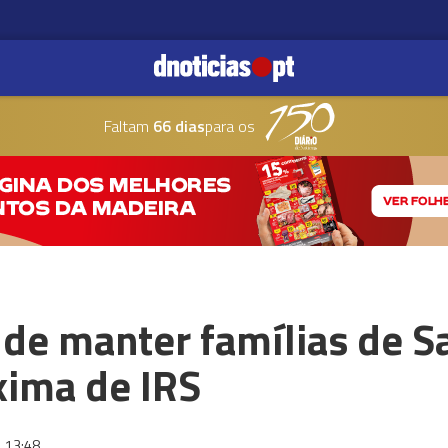
Faltam
66 dias
para os
 de manter famílias de S
ima de IRS
13:48