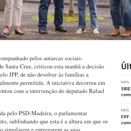
ompanhado pelos autarcas sociais-
Úl
e Santa Cruz, criticou esta manhã a decisão
lo JPP, de não devolver às famílias a
lmente permitida. A iniciativa decorreu em
PAÍS
SIRE
contou com a intervenção do deputado Rafael
comu
PAÍS
ada pelo PSD-Madeira, o parlamentar
FPF 
o, sublinhando que esta é a altura em que os
come
ao simularem e entregarem as suas