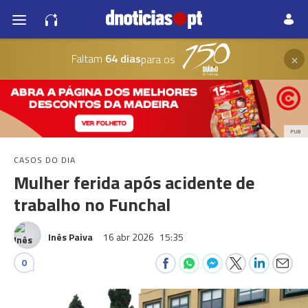
×
Faltam
64 dias
para os
PUB
CASOS DO DIA
Mulher ferida após acidente de
trabalho no Funchal
Inês Paiva
16 abr 2026
15:35
0