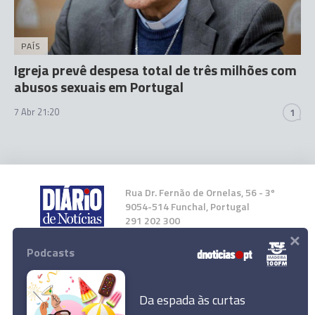
PAÍS
Igreja prevê despesa total de três milhões com
abusos sexuais em Portugal
7 Abr 21:20
1
Rua Dr. Fernão de Ornelas, 56 - 3º
9054-514 Funchal, Portugal
291 202 300
×
Podcasts
Instale a nossa App
Da espada às curtas