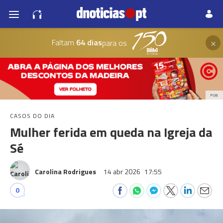
×
Faltam
64 dias
para os
PUB
CASOS DO DIA
Mulher ferida em queda na Igreja da
Sé
Carolina Rodrigues
14 abr 2026
17:55
0